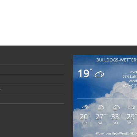
BULLDOGS-WETTER
19
°
over
68% Luft
Wind
MAX C 21
s
20
27
33
29
°
°
°
°
FR
SA
SO
MO
Wetter von OpenWeatherMap