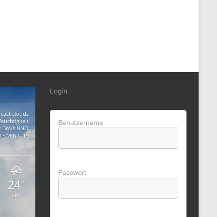
Login
cast clouds
feuchtigkeit
Benutzername
: 3m/s NNO
 • MIN C 19
Passwort
24
°
DI