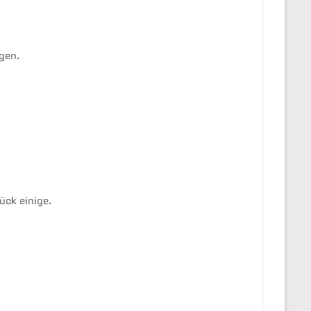
en.

ck einige.
