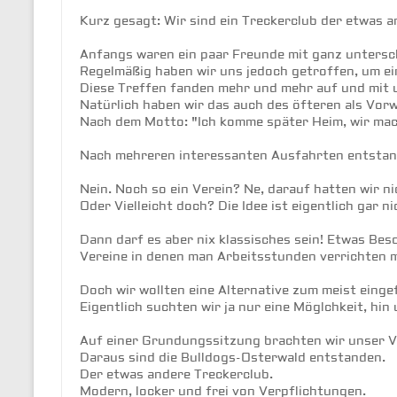
Kurz gesagt: Wir sind ein Treckerclub der etwas an
Anfangs waren ein paar Freunde mit ganz untersch
Regelmäßig haben wir uns jedoch getroffen, um ei
Diese Treffen fanden mehr und mehr auf und mit u
Natürlich haben wir das auch des öfteren als Vorw
Nach dem Motto: "Ich komme später Heim, wir mach
Nach mehreren interessanten Ausfahrten entstand 
Nein. Noch so ein Verein? Ne, darauf hatten wir ni
Oder Vielleicht doch? Die Idee ist eigentlich gar ni
Dann darf es aber nix klassisches sein! Etwas Bes
Vereine in denen man Arbeitsstunden verrichten m
Doch wir wollten eine Alternative zum meist einge
Eigentlich suchten wir ja nur eine Möglchkeit, hin
Auf einer Grundungssitzung brachten wir unser Vo
Daraus sind die Bulldogs-Osterwald entstanden.

Der etwas andere Treckerclub.

Modern, locker und frei von Verpflichtungen.
