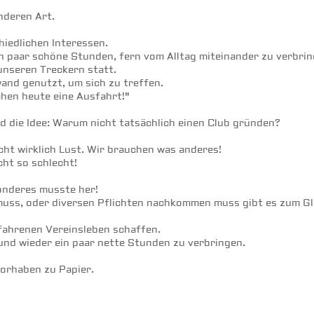
deren Art.

iedlichen Interessen.

n paar schöne Stunden, fern vom Alltag miteinander zu verbring
nseren Treckern statt.

and genutzt, um sich zu treffen.

en heute eine Ausfahrt!"

die Idee: Warum nicht tatsächlich einen Club gründen?

cht wirklich Lust. Wir brauchen was anderes!

cht so schlecht!

onderes musste her!

uss, oder diversen Pflichten nachkommen muss gibt es zum Glü
fahrenen Vereinsleben schaffen.

 und wieder ein paar nette Stunden zu verbringen.

rhaben zu Papier.
