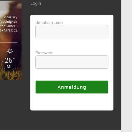
Login
clear sky
feuchtigkeit
Benutzername
ind: 4m/s S
 • MIN C 22
Passwort
26
°
MI