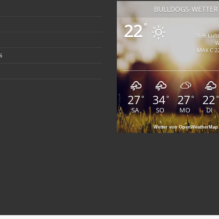
BULLDOGS-WETTER
22
°
55% Luft
W
MAX C 22
s
27
34
27
22
°
°
°
°
SA
SO
MO
DI
Wetter von OpenWeatherMap