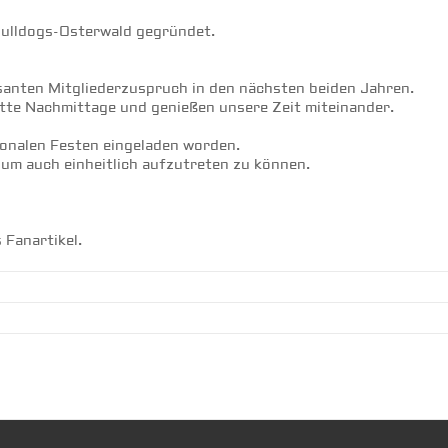
Bulldogs-Osterwald gegründet.

santen Mitgliederzuspruch in den nächsten beiden Jahren.

tte Nachmittage und genießen unsere Zeit miteinander.

ionalen Festen eingeladen worden.

um auch einheitlich aufzutreten zu können.

 Fanartikel.